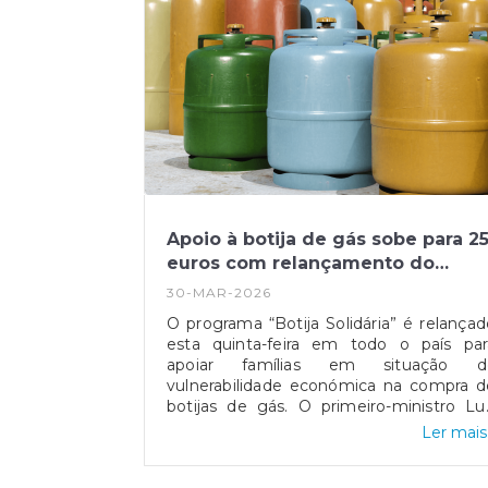
Apoio à botija de gás sobe para 2
euros com relançamento do
programa
30-MAR-2026
O programa “Botija Solidária” é relançad
esta quinta-feira em todo o país par
apoiar famílias em situação d
vulnerabilidade económica na compra d
botijas de gás. O primeiro-ministro Lu
Montenegro anunciou o aumento d
Ler mais.
comparticipação de 15 para 25 euro
durante os próximos três meses