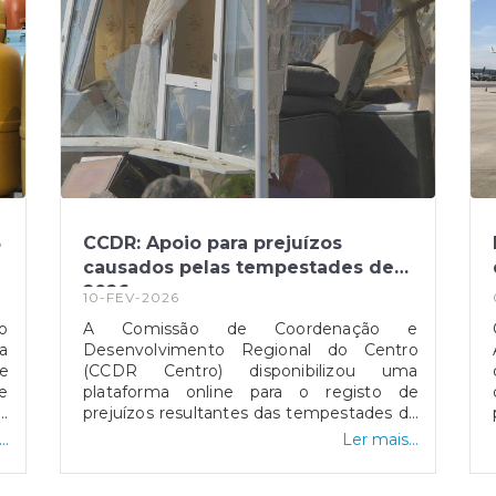
5
CCDR: Apoio para prejuízos
causados pelas tempestades de
2026
10-FEV-2026
o
A Comissão de Coordenação e
a
Desenvolvimento Regional do Centro
e
(CCDR Centro) disponibilizou uma
e
plataforma online para o registo de
ís
prejuízos resultantes das tempestades de
a
2026 que afetaram vários concelhos da
..
Ler mais...
s
Região Centro.O portal destina-se a
,
cidadãos, empresas, agricultores e