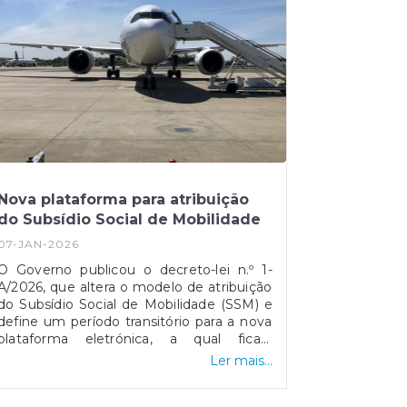
Nova plataforma para atribuição
do Subsídio Social de Mobilidade
07-JAN-2026
O Governo publicou o decreto-lei n.º 1-
A/2026, que altera o modelo de atribuição
do Subsídio Social de Mobilidade (SSM) e
define um período transitório para a nova
plataforma eletrónica, a qual ficará
disponível a partir de 8 de janeiro. A
Ler mais...
medida aplica-se às viagens entre as
regiões autónomas e o continente,