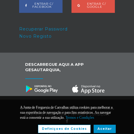
ENTRAR C/
ENTRAR C/
FACEBOOK
GOOGLE
Recuperar Password
Novo Registo
DESCARREGUE AQUI A APP
GESAUTARQUIA,
A Junta de Freguesia de Carvalhas utiliza cookies para melhorar a
© 2026 Junta de Freguesia de Carvalhas. Todos
sua experiência de navegação e para fins estatísticos. Ao navegar
os direitos reservados |
Termos e Condições
está a consentir a sua utilização.
Termos e Condições
Definiçoes de Cookies
Aceitar
Desenvolvido por: