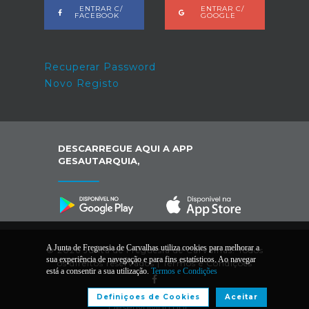
ENTRAR C/
ENTRAR C/
FACEBOOK
GOOGLE
Recuperar Password
Novo Registo
DESCARREGUE AQUI A APP
GESAUTARQUIA,
A Junta de Freguesia de Carvalhas utiliza cookies para melhorar a
© 2026 Junta de Freguesia de Carvalhas. Todos
sua experiência de navegação e para fins estatísticos. Ao navegar
os direitos reservados |
Termos e Condições
está a consentir a sua utilização.
Termos e Condições
Definiçoes de Cookies
Aceitar
Desenvolvido por: