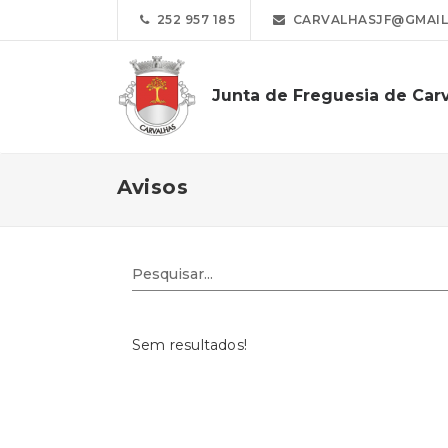
252 957 185
CARVALHASJF@GMAIL
Junta de Freguesia de Car
Avisos
Sem resultados!