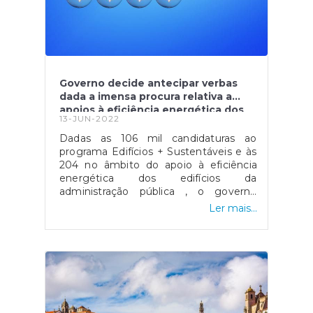
para a realização de queimadas. Fonte:
" Portugal Chama. Por si. Por todos. ",
disponível
em: https://portugalchama.pt/
Governo decide antecipar verbas
dada a imensa procura relativa a
apoios à eficiência energética dos
13-JUN-2022
edifícios
Dadas as 106 mil candidaturas ao
programa Edifícios + Sustentáveis e às
204 no âmbito do apoio à eficiência
energética dos edifícios da
administração pública , o governo
português decidiu que a melhor opção
Ler mais...
será antecipar as verbas previstas no
Plano de Recuperação e
Resiliência.Segundo Duarte
Cordeiro, ministro do Ambiente e
Acção Climática, a previsão é de que
durante o ano de 2022 os apoios
mencionados anteriormente alcancem
uma execução de 70% e 100%,