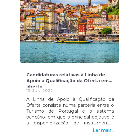
respetivamente.Além disso, o mesmo
acrescenta que cerca de metade do
montante final já se encontra
mobilizado, resultando assim no apoio
de mais de 50 mil projetos.Fonte: "
Governo vai antecipar verbas para
responder à procura de apoios à
eficiência energética nos edifícios",
disponível
em: https://edificioseenergia.pt/noticias/governo-
verbas-procura-apoios-eficiencia-
energetica-edificios/
Candidaturas relativas à Linha de
Apoio à Qualificação da Oferta em
aberto
13-JUN-2022
A Linha de Apoio à Qualificação da
Oferta consiste numa parceria entre o
Turismo de Portugal e o sistema
bancário, em que o principal objetivo é
a disponibilização de instrumentos
financeiros para apoio de empesas da
Ler mais...
área do Turismo.O financiamento pode