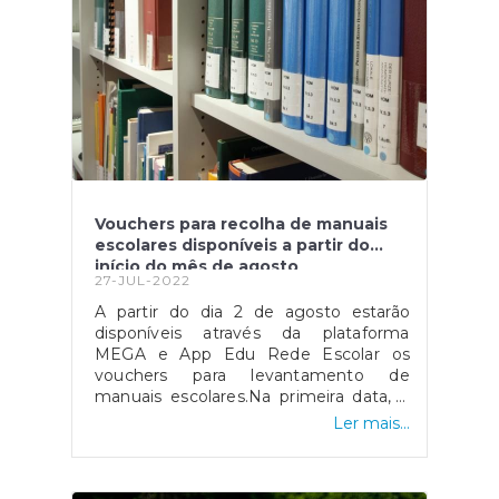
pt.cdn.ampproject.org/c/s/www.dn.pt/dinheiro/amp
relativas ao programa estão disponíveis
poupou-25-milhoes-com-faturacao-
na página e.portugal.gov.pt. Fonte:
eletronica--15124019.html
"Candidatar-se ao Porta 65-Jovem",
disponível
em: https://eportugal.gov.pt/servicos/candidatar-
se-ao-porta-65-jovem
Vouchers para recolha de manuais
escolares disponíveis a partir do
início do mês de agosto
27-JUL-2022
A partir do dia 2 de agosto estarão
disponíveis através da plataforma
MEGA e App Edu Rede Escolar os
vouchers para levantamento de
manuais escolares.Na primeira data, 2
de agosto, poderão ser recolhidos
Ler mais...
pelos encarregados de educação
apenas manuais relativos ao primeiro
ciclo, oitavo ano e 11ºano. Numa