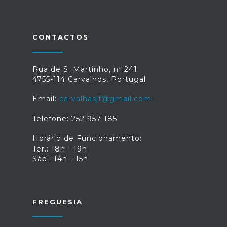
empresas relativa a 2021 estende-se
até dia 6 de junho, sem qualquer tipo
de penalidade.Fonte: "Faturas em PDF
aceites até dia 31 de dezembro para
CONTACTOS
efeitos fiscais", disponível
em: https://eco.sapo.pt/2022/05/26/faturas-
em-pdf-aceites-ate-31-de-dezembro-
Rua de S. Martinho, nº 241
para-efeitos-fiscais-2/
4755-114 Carvalhos, Portugal
Email:
carvalhasjf@gmail.com
Telefone: 252 957 185
Horário de Funcionamento:
Ter.: 18h - 19h
Sáb.: 14h - 15h
FREGUESIA