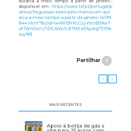
autarca a meio tempo a partir de janeiro",
disponível em:
https://www.tsf.pt/portugal/p
olitica/freguesias-terao-pelo-menos-um-aut
arca-a-meio-tempo-a-partir-de-janeiro-14199
844.html?fbclid=IwAR1BYKcGzyxVcnB5Kw7
sXT6mDxVu7iDCAiVoJL8TMEe0Sjubg7EfRk
xuyN8
Partilhar
MAIS RECENTES
Apoio à botija de gás s
obe para 25 euros com