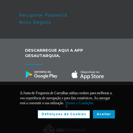
Recuperar Password
Novo Registo
DESCARREGUE AQUI A APP
GESAUTARQUIA,
A Junta de Freguesia de Carvalhas utiliza cookies para melhorar a
© 2026 Junta de Freguesia de Carvalhas. Todos
sua experiência de navegação e para fins estatísticos. Ao navegar
os direitos reservados |
Termos e Condições
está a consentir a sua utilização.
Termos e Condições
Definiçoes de Cookies
Aceitar
Desenvolvido por: