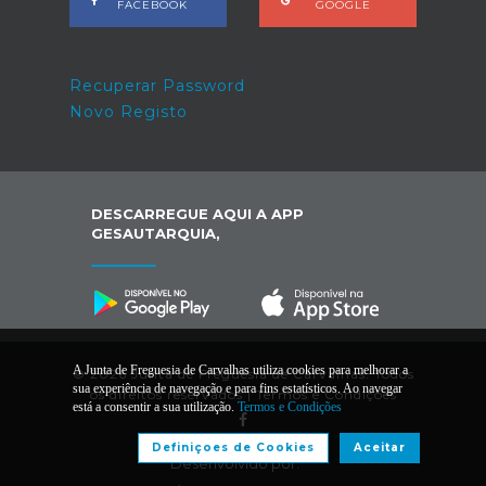
FACEBOOK
GOOGLE
Recuperar Password
Novo Registo
DESCARREGUE AQUI A APP
GESAUTARQUIA,
A Junta de Freguesia de Carvalhas utiliza cookies para melhorar a
© 2026 Junta de Freguesia de Carvalhas. Todos
sua experiência de navegação e para fins estatísticos. Ao navegar
os direitos reservados |
Termos e Condições
está a consentir a sua utilização.
Termos e Condições
Definiçoes de Cookies
Aceitar
Desenvolvido por: