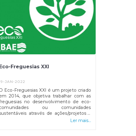
Eco-Freguesias XXI
19-JAN-2022
O Eco-Freguesias XXI é um projeto criado
em 2014, que objetiva trabalhar com as
freguesias no desenvolvimento de eco-
comunidades ou comunidades
sustentáveis através de ações/projetos à
escala local. No final é atribuído o galardão
Ler mais...
Bandeira Verde - Eco-Freguesias a todas
as freguesias em que o seu índice seja