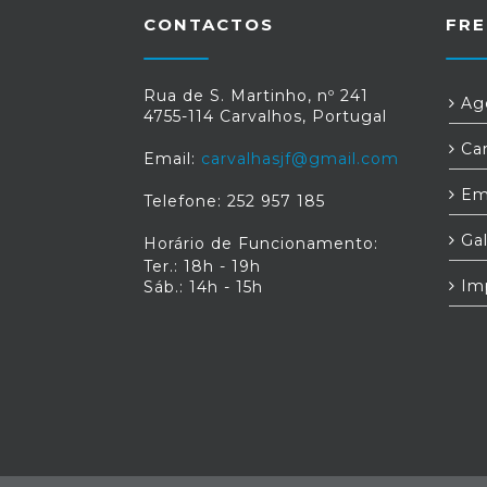
serviços se encontram disponíveis ao
CONTACTOS
FRE
agentes de mercado. Com a nov
atualização a marca disponibiliza aos se
clientes a opção de reportar qualque
incidente online, facilitando assim todo
Rua de S. Martinho, nº 241
Age
processo envolvente a estas situações
4755-114 Carvalhos, Portugal
Fonte: " EDP Distribuição agora é E
Car
REDES", disponível em: https://www.e
Email:
carvalhasjf@gmail.com
redes.pt/pt-pt/noticias/2021/01/29/edp-
distribuicao-agora-e-e-redes
Em
Telefone: 252 957 185
Gal
Horário de Funcionamento:
Ter.: 18h - 19h
Im
Sáb.: 14h - 15h