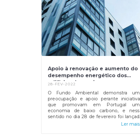
Apoio à renovação e aumento do
desempenho energético dos
edifícios de serviços
28-FEV-2022
O Fundo Ambiental demonstra um
preocupação e apoio perante iniciativ
que promovam em Portugal um
economia de baixo carbono, e ness
sentido no dia 28 de fevereiro foi lança
o Apoio à Renovação e Aumento d
Ler mais.
Desempenho Energético dos Edifícios d
Serviços, envolvendo uma dotação de 2