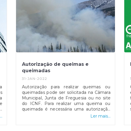
Autorização de queimas e
queimadas
31-JAN-2022
a
Autorização para realizar queimas ou
as
queimadas pode ser solicitada na Câmara
a
Municipal, Junta de Freguesia ou no site
e
do ICNF. Para realizar uma queima ou
do
queimada é necessária uma autorização
o
que apenas pode ser disponibilizada pela
..
Ler mais...
e
Câmara Municipal, Junta de freguesia ou
0
através do link