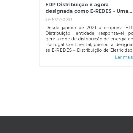
EDP Distribuição é agora
designada como E-REDES - Uma
nova marca, a mesma energia em
29-NOV-2021
rede.
Desde janeiro de 2021 a empresa ED
Distribuição, entidade responsável po
gerir a rede de distribuição de energia 
Portugal Continental, passou a designa
se E-REDES – Distribuição de Eletricidad
e atualmente encontra-se disponível 
Ler mais.
reporte de incidentes online através 
link: https://balcaodigital.e
redes.pt/anomalies/public-light.Segundo 
marca o objetivo dos mesmos é manter 
missão anteriormente tida, garantind
assim o fornecimento de energia d
eletricidade a todos os consumidores
com segurança, qualidade e a maio
eficiência possível. Além disso, procura
também promover e desenvolver a red
de distribuição que suporta toda 
transição energética realizada
assegurando assim que todos os seu